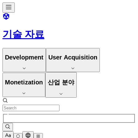
기술 자료
Development
User Acquisition
Monetization
산업 분야