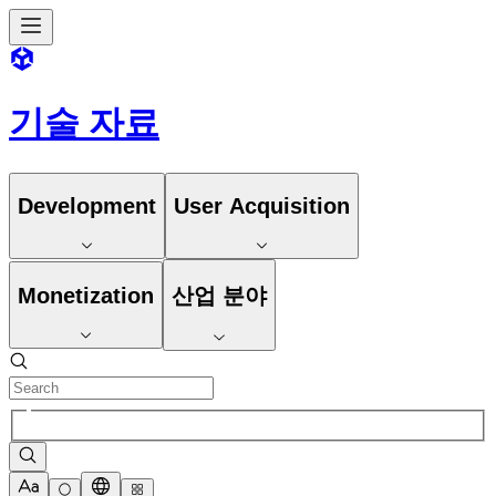
기술 자료
Development
User Acquisition
Monetization
산업 분야