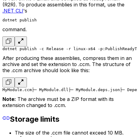
(R2R). To produce assemblies in this format, use the
.NET CLI
's
dotnet publish
command.
dotnet publish -c Release -r linux-x64 -p:PublishReadyT
After producing these assemblies, compress them in an
archive and set the extension to .ccm. The structure of
the .ccm archive should look like this:
MyModule.ccm
├─ MyModule.dll
├─ MyModule.deps.json
├─ Depe
Note:
The archive must be a ZIP format with its
extension changed to .ccm.
Storage limits
The size of the .ccm file cannot exceed 10 MB.