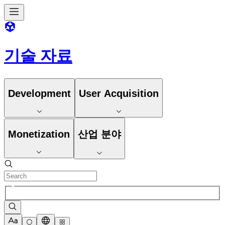
기술 자료
Development
User Acquisition
Monetization
산업 분야