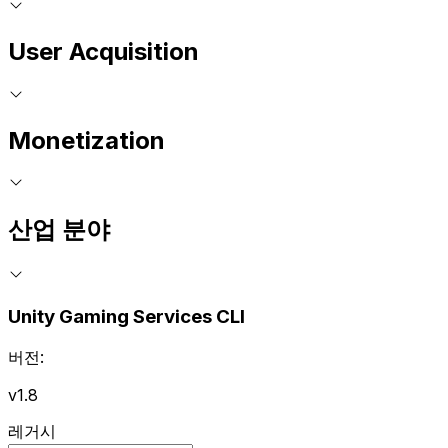
User Acquisition
Monetization
산업 분야
Unity Gaming Services CLI
버전:
v1.8
레거시