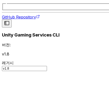
GitHub Repository
Unity Gaming Services CLI
버전:
v1.8
레거시