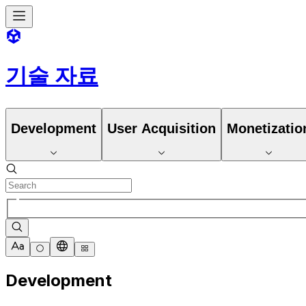
기술 자료
Development
User Acquisition
Monetizatio
Development