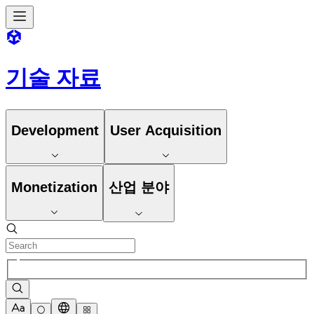
기술 자료
Development
User Acquisition
Monetization
산업 분야