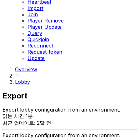
Heartbeat
Import
Join
Player Remove
Player Update
Query
Quickjoin
Reconnect
Request-token
Update
Overview
Lobby
Export
Export lobby configuration from an environment.
읽는 시간 1분
최근 업데이트: 2달 전
Export lobby configuration from an environment.