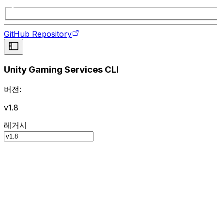
GitHub Repository
Unity Gaming Services CLI
버전:
v1.8
레거시