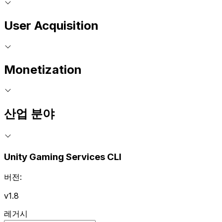
User Acquisition
Monetization
산업 분야
Unity Gaming Services CLI
버전:
v1.8
레거시