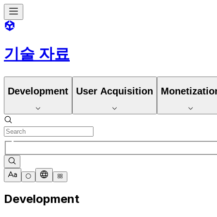
기술 자료
Development
User Acquisition
Monetizatio
Development