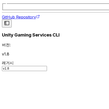
GitHub Repository
Unity Gaming Services CLI
버전:
v1.8
레거시