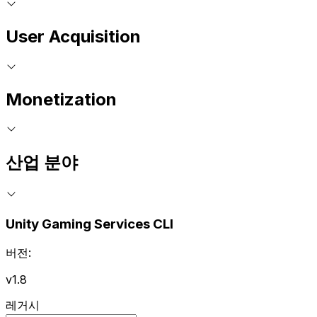
User Acquisition
Monetization
산업 분야
Unity Gaming Services CLI
버전:
v1.8
레거시