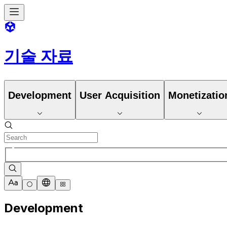
기술 자료
Development
User Acquisition
Monetizatio
Development