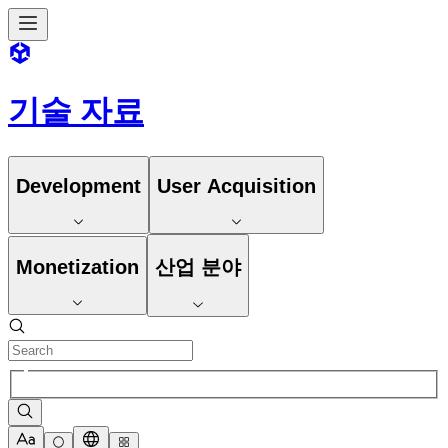
기술 자료
Development
User Acquisition
Monetization
산업 분야