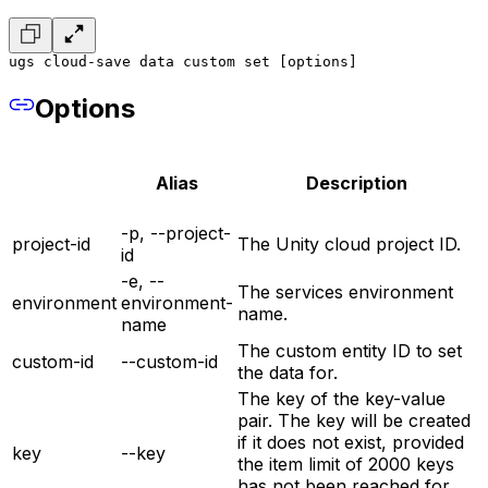
ugs cloud-save data custom set [options]
Options
Alias
Description
-p, --project-
project-id
The Unity cloud project ID.
id
-e, --
The services environment
environment
environment-
name.
name
The custom entity ID to set
custom-id
--custom-id
the data for.
The key of the key-value
pair. The key will be created
if it does not exist, provided
key
--key
the item limit of 2000 keys
has not been reached for