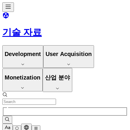
기술 자료
Development
User Acquisition
Monetization
산업 분야