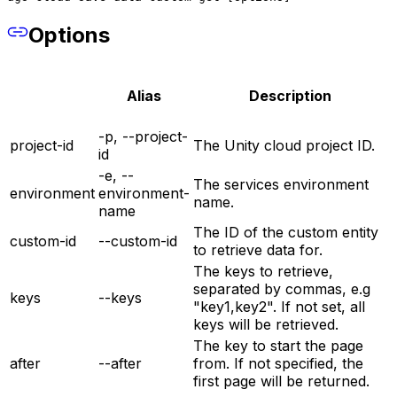
Options
Alias
Description
-p, --project-
project-id
The Unity cloud project ID.
id
-e, --
The services environment
environment
environment-
name.
name
The ID of the custom entity
custom-id
--custom-id
to retrieve data for.
The keys to retrieve,
separated by commas, e.g
keys
--keys
"key1,key2". If not set, all
keys will be retrieved.
The key to start the page
after
--after
from. If not specified, the
first page will be returned.