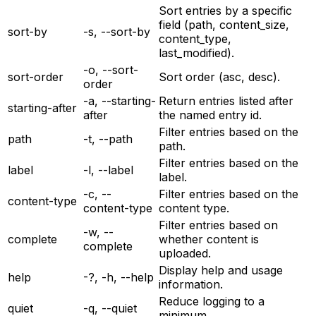
Sort entries by a specific
field (path, content_size,
sort-by
-s, --sort-by
content_type,
last_modified).
-o, --sort-
sort-order
Sort order (asc, desc).
order
-a, --starting-
Return entries listed after
starting-after
after
the named entry id.
Filter entries based on the
path
-t, --path
path.
Filter entries based on the
label
-l, --label
label.
-c, --
Filter entries based on the
content-type
content-type
content type.
Filter entries based on
-w, --
complete
whether content is
complete
uploaded.
Display help and usage
help
-?, -h, --help
information.
Reduce logging to a
quiet
-q, --quiet
minimum.