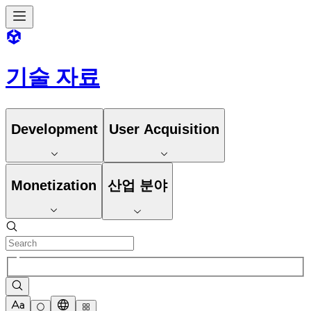
기술 자료
Development
User Acquisition
Monetization
산업 분야