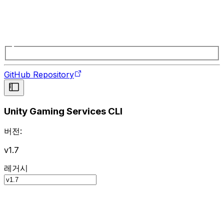
GitHub Repository
Unity Gaming Services CLI
버전:
v1.7
레거시