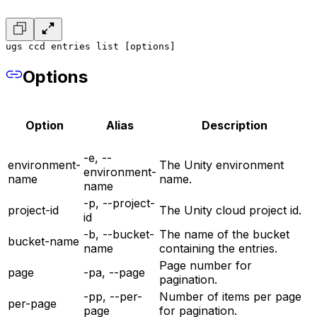
ugs ccd entries list [options]
Options
Option
Alias
Description
-e, --
environment-
The Unity environment
environment-
name
name.
name
-p, --project-
project-id
The Unity cloud project id.
id
-b, --bucket-
The name of the bucket
bucket-name
name
containing the entries.
Page number for
page
-pa, --page
pagination.
-pp, --per-
Number of items per page
per-page
page
for pagination.