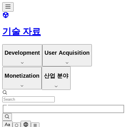
기술 자료
Development
User Acquisition
Monetization
산업 분야