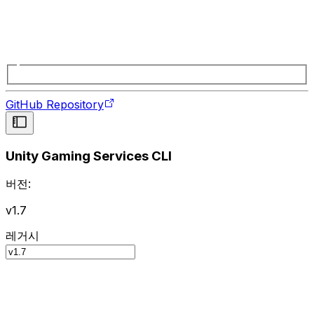
GitHub Repository
Unity Gaming Services CLI
버전:
v1.7
레거시