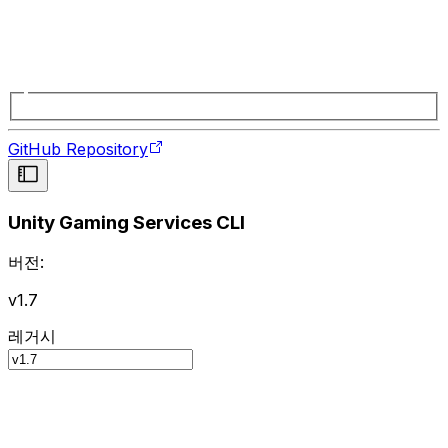
GitHub Repository
Unity Gaming Services CLI
버전:
v1.7
레거시