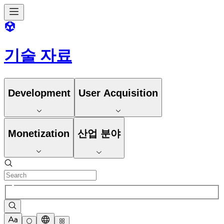
기술 자료
Development
User Acquisition
Monetization
산업 분야