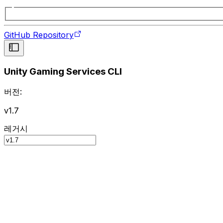
GitHub Repository
Unity Gaming Services CLI
버전:
v1.7
레거시