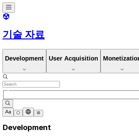
기술 자료
Development
User Acquisition
Monetizatio
Development