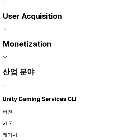
User Acquisition
Monetization
산업 분야
Unity Gaming Services CLI
버전:
v1.7
레거시