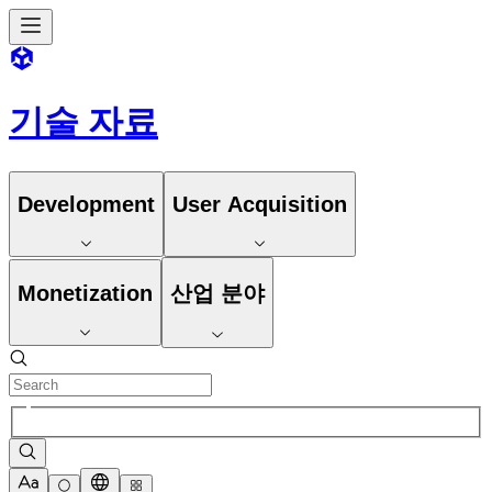
기술 자료
Development
User Acquisition
Monetization
산업 분야