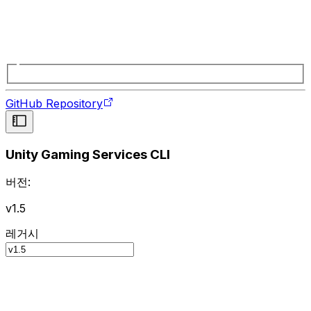
GitHub Repository
Unity Gaming Services CLI
버전:
v1.5
레거시