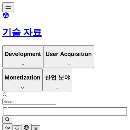
기술 자료
Development
User Acquisition
Monetization
산업 분야