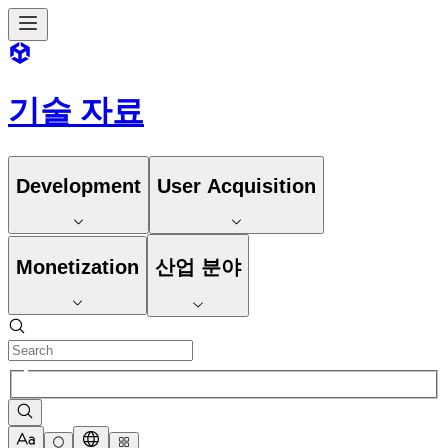
기술 자료
Development
User Acquisition
Monetization
산업 분야