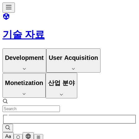
기술 자료
Development
User Acquisition
Monetization
산업 분야