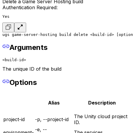
Delete a Game Server Hosting build
Authentication Required:
Yes
ugs game-server-hosting build delete <build-id> [option
Arguments
<build-id>
The unique ID of the build
Options
Alias
Description
The Unity cloud project
project-id
-p, --project-id
ID.
-e, --
environment-
The services