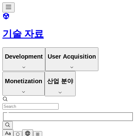
기술 자료
Development
User Acquisition
Monetization
산업 분야