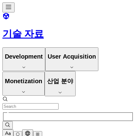
기술 자료
Development
User Acquisition
Monetization
산업 분야