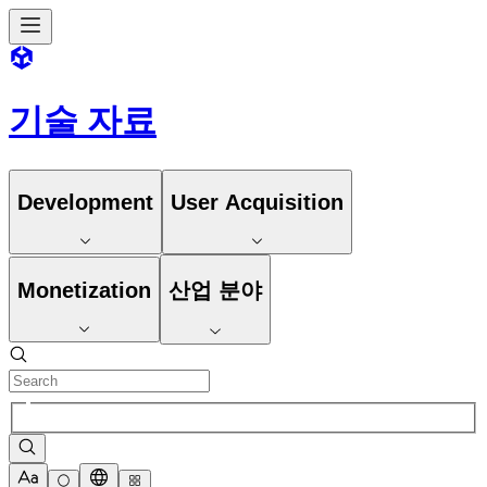
기술 자료
Development
User Acquisition
Monetization
산업 분야