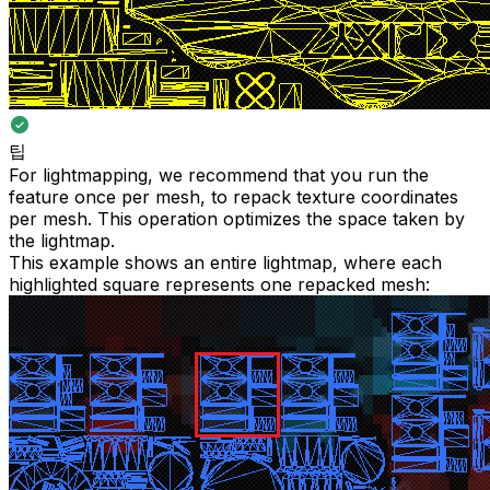
팁
For lightmapping, we recommend that you run the
feature once per mesh, to repack texture coordinates
per mesh. This operation optimizes the space taken by
the lightmap.
This example shows an entire lightmap, where each
highlighted square represents one repacked mesh: