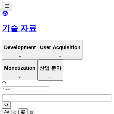
기술 자료
Development
User Acquisition
Monetization
산업 분야