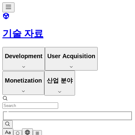
기술 자료
Development
User Acquisition
Monetization
산업 분야