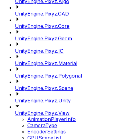
UnityEngine.Pixyz.Algo
UnityEngine.Pixyz.CAD
UnityEngine.Pixyz.Core
UnityEngine.Pixyz.Geom
UnityEngine.Pixyz.IO
UnityEngine.Pixyz.Material
UnityEngine.Pixyz.Polygonal
UnityEngine.Pixyz.Scene
UnityEngine.Pixyz.Unity
UnityEngine.Pixyz.View
AnimationPlayerInfo
CameraType
EncoderSettings
GPUSceneList