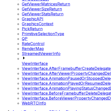
GetViewerMatricesReturn
GetViewerSizeReturn
GetViewerStatsReturn
GraphicAPI
GraphicsContext
PickReturn
PrimitiveSelectionType
QP
RateControl
RenderMap
StreamedViewerInfo
ViewInterface
ViewInterface.AfterFramebufferCreateDelegate
ViewInterface.AfterViewerPropertyChangedDel
ViewInterface.AnimationPausedOrStoppedDele
ViewInterface.AnimationPlayedOrResumedDele
ViewInterface.AnimationPlayingStatusChanged
ViewInterface.BeforeFramebufferDeleteDelega
ViewInterface.BeforeViewerPropertyChangedD
WebRTCInfo