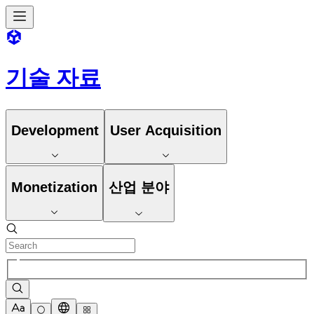
기술 자료
Development
User Acquisition
Monetization
산업 분야