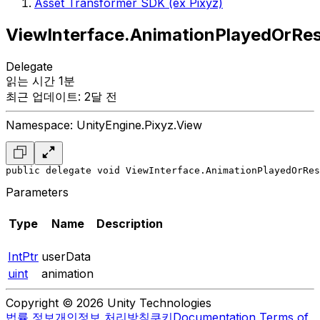
Asset Transformer SDK (ex Pixyz)
ViewInterface.AnimationPlayedOrRe
Delegate
읽는 시간 1분
최근 업데이트: 2달 전
Namespace: UnityEngine.Pixyz.View
public delegate void ViewInterface.AnimationPlayedOrRes
Parameters
Type
Name
Description
IntPtr
userData
uint
animation
Copyright © 2026 Unity Technologies
법률 정보
개인정보 처리방침
쿠키
Documentation Terms of