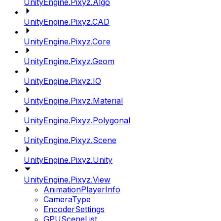
UnityEngine.Pixyz.Algo
UnityEngine.Pixyz.CAD
UnityEngine.Pixyz.Core
UnityEngine.Pixyz.Geom
UnityEngine.Pixyz.IO
UnityEngine.Pixyz.Material
UnityEngine.Pixyz.Polygonal
UnityEngine.Pixyz.Scene
UnityEngine.Pixyz.Unity
UnityEngine.Pixyz.View
AnimationPlayerInfo
CameraType
EncoderSettings
GPUSceneList