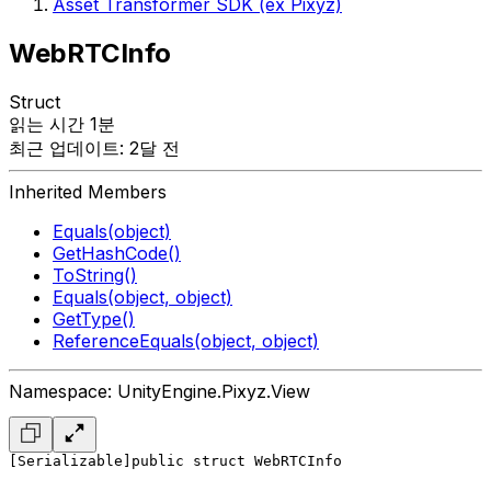
Asset Transformer SDK (ex Pixyz)
WebRTCInfo
Struct
읽는 시간 1분
최근 업데이트: 2달 전
Inherited Members
Equals(object)
GetHashCode()
ToString()
Equals(object, object)
GetType()
ReferenceEquals(object, object)
Namespace: UnityEngine.Pixyz.View
[Serializable]
public struct WebRTCInfo