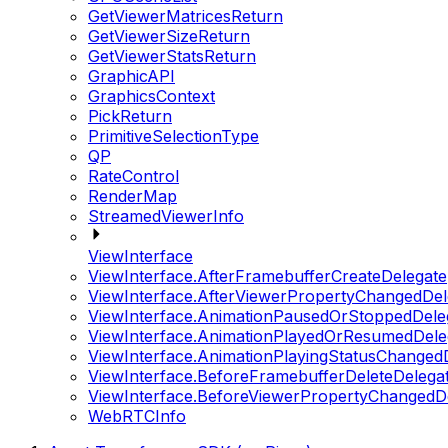
GetViewerMatricesReturn
GetViewerSizeReturn
GetViewerStatsReturn
GraphicAPI
GraphicsContext
PickReturn
PrimitiveSelectionType
QP
RateControl
RenderMap
StreamedViewerInfo
ViewInterface
ViewInterface.AfterFramebufferCreateDelegate
ViewInterface.AfterViewerPropertyChangedDel
ViewInterface.AnimationPausedOrStoppedDele
ViewInterface.AnimationPlayedOrResumedDele
ViewInterface.AnimationPlayingStatusChanged
ViewInterface.BeforeFramebufferDeleteDelega
ViewInterface.BeforeViewerPropertyChangedD
WebRTCInfo