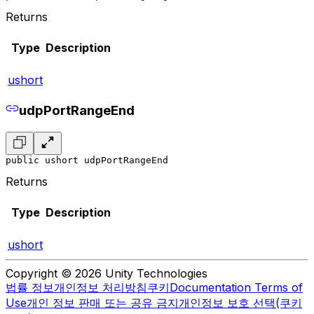
Returns
Type
Description
ushort
udpPortRangeEnd
public ushort udpPortRangeEnd
Returns
Type
Description
ushort
Copyright © 2026 Unity Technologies
법률 정보
개인정보 처리방침
쿠키
Documentation Terms of
Use
개인 정보 판매 또는 공유 금지
개인정보 보호 선택(쿠키