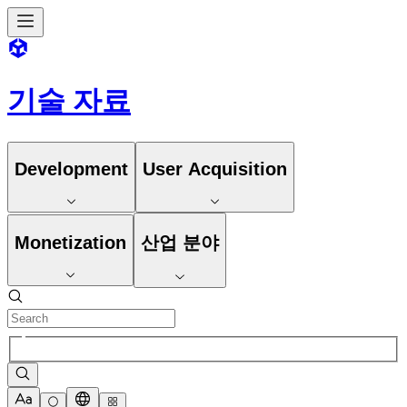
기술 자료
Development
User Acquisition
Monetization
산업 분야