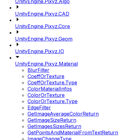
UnityEngine.Pixyz.Algo
UnityEngine.Pixyz.CAD
UnityEngine.Pixyz.Core
UnityEngine.Pixyz.Geom
UnityEngine.Pixyz.IO
UnityEngine.Pixyz.Material
BlurFilter
CoeffOrTexture
CoeffOrTexture.Type
ColorMaterialInfos
ColorOrTexture
ColorOrTexture.Type
EdgeFilter
GetImageAverageColorReturn
GetImageSizeReturn
GetImagesSizesReturn
GetPointsAndMaterialFromTextReturn
ImageChangeType