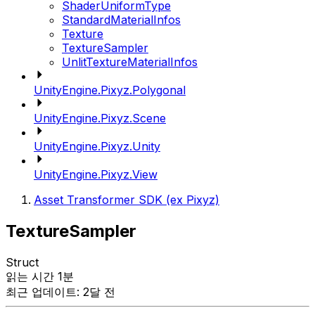
ShaderUniformType
StandardMaterialInfos
Texture
TextureSampler
UnlitTextureMaterialInfos
UnityEngine.Pixyz.Polygonal
UnityEngine.Pixyz.Scene
UnityEngine.Pixyz.Unity
UnityEngine.Pixyz.View
Asset Transformer SDK (ex Pixyz)
TextureSampler
Struct
읽는 시간 1분
최근 업데이트: 2달 전