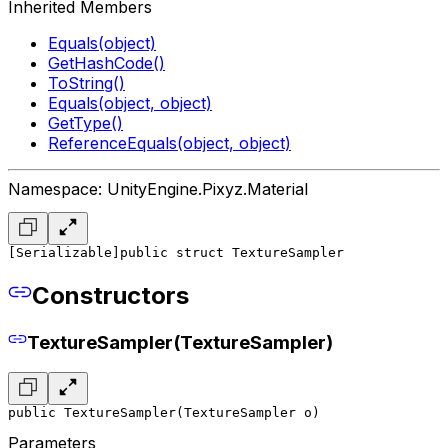
Inherited Members
Equals(object)
GetHashCode()
ToString()
Equals(object, object)
GetType()
ReferenceEquals(object, object)
Namespace: UnityEngine.Pixyz.Material
[Serializable]
public struct TextureSampler
Constructors
TextureSampler(TextureSampler)
public TextureSampler(TextureSampler o)
Parameters