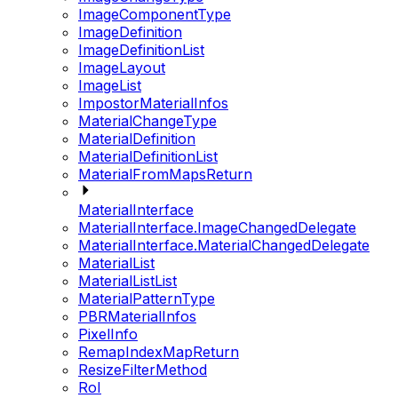
ImageComponentType
ImageDefinition
ImageDefinitionList
ImageLayout
ImageList
ImpostorMaterialInfos
MaterialChangeType
MaterialDefinition
MaterialDefinitionList
MaterialFromMapsReturn
MaterialInterface
MaterialInterface.ImageChangedDelegate
MaterialInterface.MaterialChangedDelegate
MaterialList
MaterialListList
MaterialPatternType
PBRMaterialInfos
PixelInfo
RemapIndexMapReturn
ResizeFilterMethod
RoI