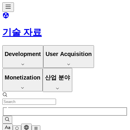
기술 자료
Development
User Acquisition
Monetization
산업 분야