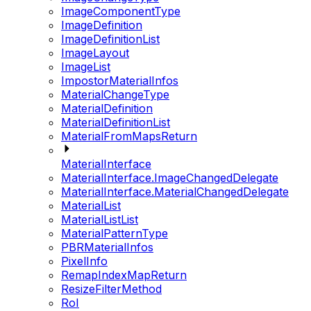
ImageComponentType
ImageDefinition
ImageDefinitionList
ImageLayout
ImageList
ImpostorMaterialInfos
MaterialChangeType
MaterialDefinition
MaterialDefinitionList
MaterialFromMapsReturn
MaterialInterface
MaterialInterface.ImageChangedDelegate
MaterialInterface.MaterialChangedDelegate
MaterialList
MaterialListList
MaterialPatternType
PBRMaterialInfos
PixelInfo
RemapIndexMapReturn
ResizeFilterMethod
RoI