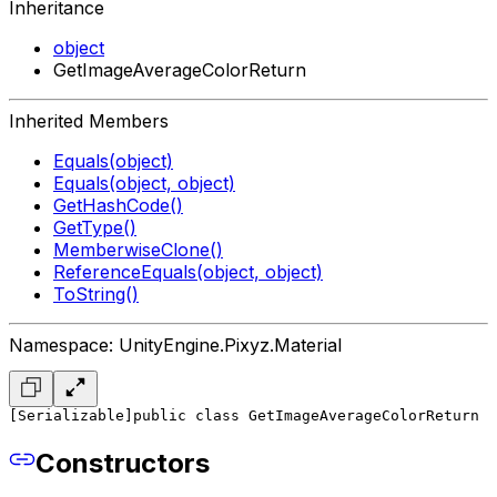
Inheritance
object
GetImageAverageColorReturn
Inherited Members
Equals(object)
Equals(object, object)
GetHashCode()
GetType()
MemberwiseClone()
ReferenceEquals(object, object)
ToString()
Namespace: UnityEngine.Pixyz.Material
[Serializable]
public class GetImageAverageColorReturn
Constructors