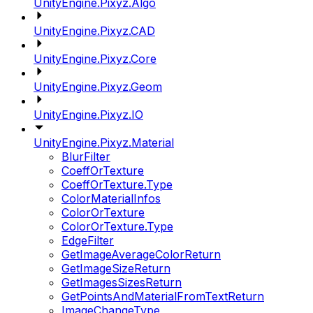
UnityEngine.Pixyz.Algo
UnityEngine.Pixyz.CAD
UnityEngine.Pixyz.Core
UnityEngine.Pixyz.Geom
UnityEngine.Pixyz.IO
UnityEngine.Pixyz.Material
BlurFilter
CoeffOrTexture
CoeffOrTexture.Type
ColorMaterialInfos
ColorOrTexture
ColorOrTexture.Type
EdgeFilter
GetImageAverageColorReturn
GetImageSizeReturn
GetImagesSizesReturn
GetPointsAndMaterialFromTextReturn
ImageChangeType