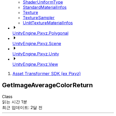
ShaderUniformType
StandardMaterialInfos
Texture
TextureSampler
UnlitTextureMaterialInfos
UnityEngine.Pixyz.Polygonal
UnityEngine.Pixyz.Scene
UnityEngine.Pixyz.Unity
UnityEngine.Pixyz.View
Asset Transformer SDK (ex Pixyz)
GetImageAverageColorReturn
Class
읽는 시간 1분
최근 업데이트: 2달 전