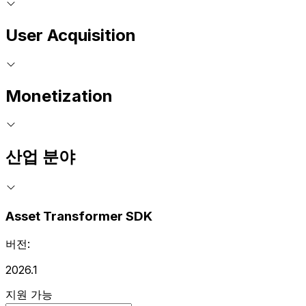
User Acquisition
Monetization
산업 분야
Asset Transformer SDK
버전:
2026.1
지원 가능