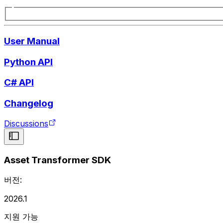
User Manual
Python API
C# API
Changelog
Discussions
Asset Transformer SDK
버전:
2026.1
지원 가능