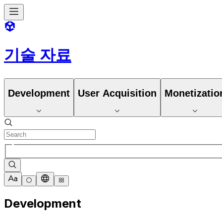
기술 자료
Development
User Acquisition
Monetizatio
Development