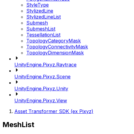
StyleType
StylizedLine
StylizedLineList
Submesh
SubmeshList
TessellationList
TopologyCategoryMask
TopologyConnectivityMask
TopologyDimensionMask
UnityEngine.Pixyz.Raytrace
UnityEngine.Pixyz.Scene
UnityEngine.Pixyz.Unity
UnityEngine.Pixyz.View
Asset Transformer SDK (ex Pixyz)
MeshList