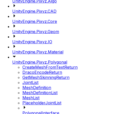
UnityEngine.Pixyz.Algo
UnityEngine.Pixyz.CAD
UnityEngine.Pixyz.Core
UnityEngine.Pixyz.Geom
UnityEngine.Pixyz.IO
UnityEngine.Pixyz.Material
UnityEngine.Pixyz.Polygonal
CreateMeshFromTextReturn
DracoEncodeReturn
GetMeshSkinningReturn
JointList
MeshDefinition
MeshDefinitionList
MeshList
PlaceholderJointList
PolygonalInterface