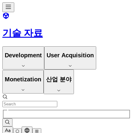
기술 자료
Development
User Acquisition
Monetization
산업 분야