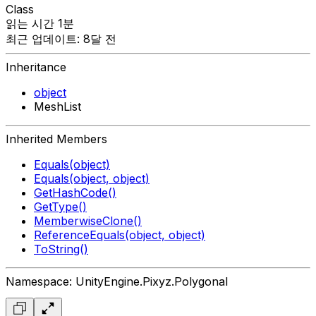
Class
읽는 시간 1분
최근 업데이트: 8달 전
Inheritance
object
MeshList
Inherited Members
Equals(object)
Equals(object, object)
GetHashCode()
GetType()
MemberwiseClone()
ReferenceEquals(object, object)
ToString()
Namespace: UnityEngine.Pixyz.Polygonal