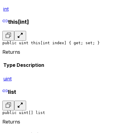
int
this[int]
public uint this[int index] { get; set; }
Returns
Type
Description
uint
list
public uint[] list
Returns