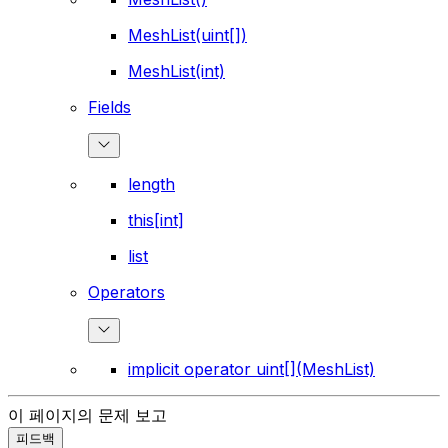
MeshList(uint[])
MeshList(int)
Fields
length
this[int]
list
Operators
implicit operator uint[](MeshList)
이 페이지의 문제 보고
피드백