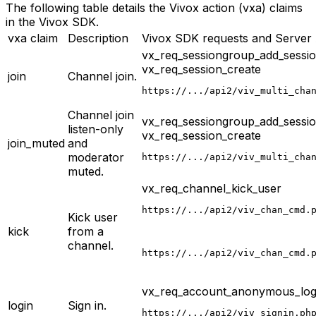
The following table details the Vivox action (vxa) claims
in the Vivox SDK.
vxa claim
Description
Vivox SDK requests and Server
vx_req_sessiongroup_add_sessi
vx_req_session_create
join
Channel join.
https://.../api2/viv_multi_cha
Channel join
vx_req_sessiongroup_add_sessi
listen-only
vx_req_session_create
join_muted
and
moderator
https://.../api2/viv_multi_cha
muted.
vx_req_channel_kick_user
https://.../api2/viv_chan_cmd.
Kick user
kick
from a
channel.
https://.../api2/viv_chan_cmd.
vx_req_account_anonymous_log
login
Sign in.
https://.../api2/viv_signin.ph