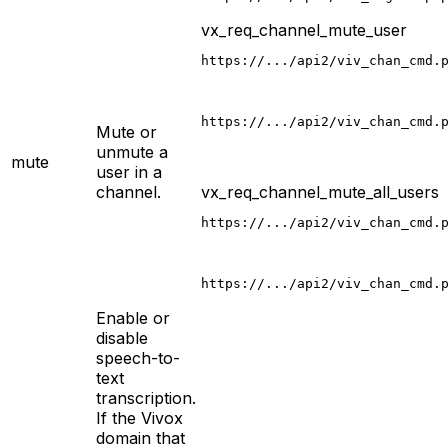
vx_req_channel_mute_user
https://.../api2/viv_chan_cmd.
https://.../api2/viv_chan_cmd.
Mute or
unmute a
mute
user in a
channel.
vx_req_channel_mute_all_users
https://.../api2/viv_chan_cmd.
https://.../api2/viv_chan_cmd.
Enable or
disable
speech-to-
text
transcription.
If the Vivox
domain that