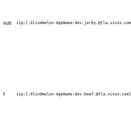
sub
sip:[.blindmelon-AppName-dev.jerky.@tla.vivox.com
f
sip:[.blindmelon-AppName-dev.beef.@tla.vivox.com]