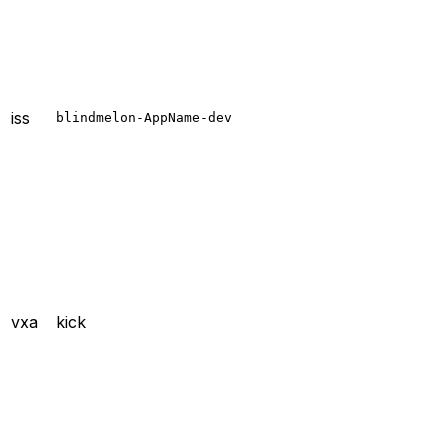
iss
blindmelon-AppName-dev
vxa
kick