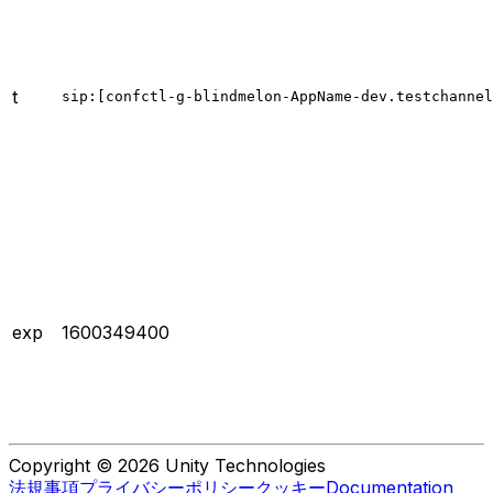
t
sip:[confctl-g-blindmelon-AppName-dev.testchannel
exp
1600349400
Copyright © 2026 Unity Technologies
法規事項
プライバシーポリシー
クッキー
Documentation