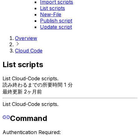
Import scripts
List scripts
New-File
Publish script
Update script
Overview
Cloud Code
List scripts
List Cloud-Code scripts.
読み終わるまでの所要時間 1 分
最終更新 2ヶ月前
List Cloud-Code scripts.
Command
Authentication Required: