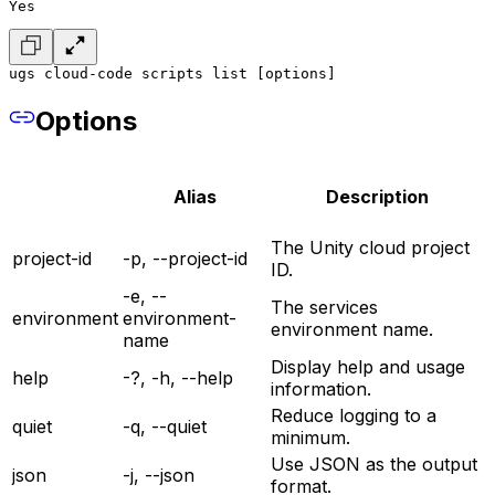
Yes
ugs cloud-code scripts list [options]
Options
Alias
Description
The Unity cloud project
project-id
-p, --project-id
ID.
-e, --
The services
environment
environment-
environment name.
name
Display help and usage
help
-?, -h, --help
information.
Reduce logging to a
quiet
-q, --quiet
minimum.
Use JSON as the output
json
-j, --json
format.