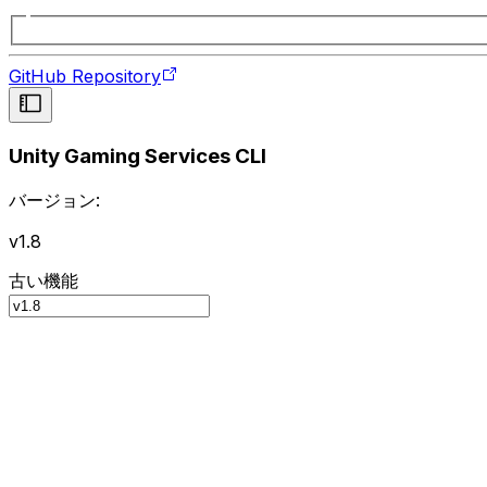
GitHub Repository
Unity Gaming Services CLI
バージョン:
v1.8
古い機能