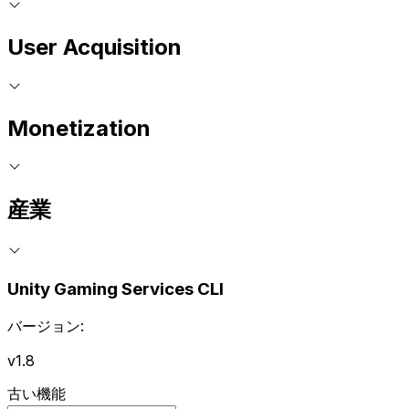
User Acquisition
Monetization
産業
Unity Gaming Services CLI
バージョン:
v1.8
古い機能