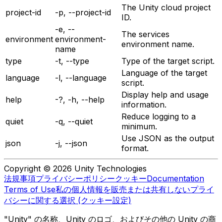
The Unity cloud project
project-id
-p, --project-id
ID.
-e, --
The services
environment
environment-
environment name.
name
type
-t, --type
Type of the target script.
Language of the target
language
-l, --language
script.
Display help and usage
help
-?, -h, --help
information.
Reduce logging to a
quiet
-q, --quiet
minimum.
Use JSON as the output
json
-j, --json
format.
Copyright © 2026 Unity Technologies
法規事項
プライバシーポリシー
クッキー
Documentation
Terms of Use
私の個人情報を販売または共有しない
プライ
バシーに関する選択 (クッキー設定)
"Unity" の名称、Unity のロゴ、およびその他の Unity の商