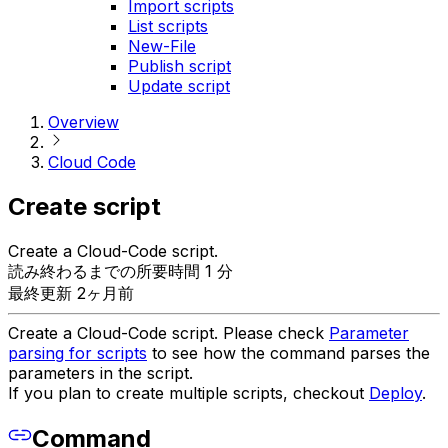
Import scripts
List scripts
New-File
Publish script
Update script
Overview
Cloud Code
Create script
Create a Cloud-Code script.
読み終わるまでの所要時間 1 分
最終更新 2ヶ月前
Create a Cloud-Code script. Please check
Parameter
parsing for scripts
to see how the command parses the
parameters in the script.
If you plan to create multiple scripts, checkout
Deploy
.
Command