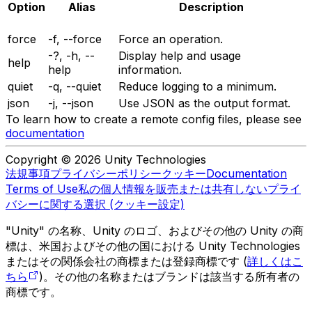
Option
Alias
Description
force
-f, --force
Force an operation.
-?, -h, --
Display help and usage
help
help
information.
quiet
-q, --quiet
Reduce logging to a minimum.
json
-j, --json
Use JSON as the output format.
To learn how to create a remote config files, please see
documentation
Copyright © 2026 Unity Technologies
法規事項
プライバシーポリシー
クッキー
Documentation
Terms of Use
私の個人情報を販売または共有しない
プライ
バシーに関する選択 (クッキー設定)
"Unity" の名称、Unity のロゴ、およびその他の Unity の商
標は、米国およびその他の国における Unity Technologies
またはその関係会社の商標または登録商標です (
詳しくはこ
ちら
)。その他の名称またはブランドは該当する所有者の
商標です。