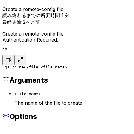
Create a remote-config file.
読み終わるまでの所要時間 1 分
最終更新 2ヶ月前
Create a remote-config file.
Authentication Required:
No
ugs rc new-file <file name>
Arguments
<file-name>
The name of the file to create.
Options