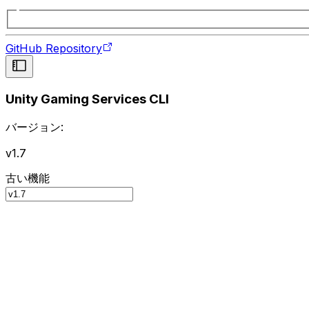
GitHub Repository
Unity Gaming Services CLI
バージョン:
v1.7
古い機能