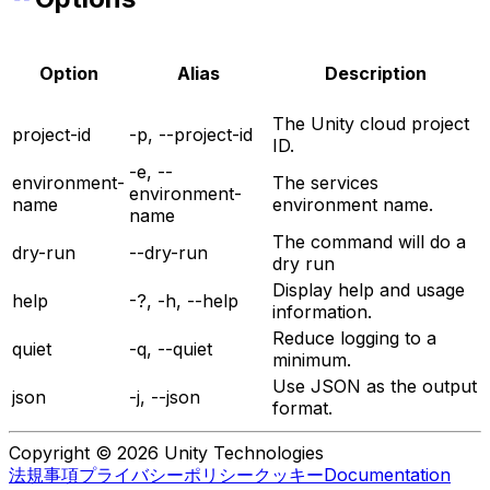
Option
Alias
Description
The Unity cloud project
project-id
-p, --project-id
ID.
-e, --
environment-
The services
environment-
name
environment name.
name
The command will do a
dry-run
--dry-run
dry run
Display help and usage
help
-?, -h, --help
information.
Reduce logging to a
quiet
-q, --quiet
minimum.
Use JSON as the output
json
-j, --json
format.
Copyright © 2026 Unity Technologies
法規事項
プライバシーポリシー
クッキー
Documentation