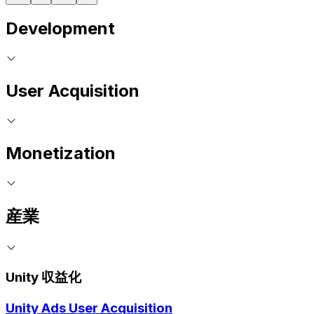
Development
User Acquisition
Monetization
産業
Unity 収益化
Unity Ads User Acquisition