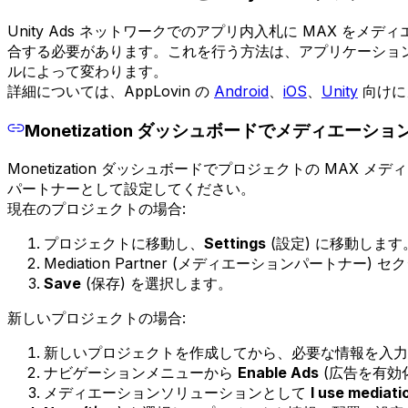
Unity Ads ネットワークでのアプリ内入札に MAX をメディ
合する必要があります。これを行う方法は、アプリケーショ
ルによって変わります。
詳細については、AppLovin の
Android
、
iOS
、
Unity
向けに
Monetization ダッシュボードでメディエーショ
Monetization ダッシュボードでプロジェクトの MAX メ
パートナーとして設定してください。
現在のプロジェクトの場合:
プロジェクトに移動し、
Settings
(設定) に移動します
Mediation Partner (メディエーションパート
Save
(保存) を選択します。
新しいプロジェクトの場合:
新しいプロジェクトを作成してから、必要な情報を入力して
ナビゲーションメニューから
Enable Ads
(広告を有効
メディエーションソリューションとして
I use mediati