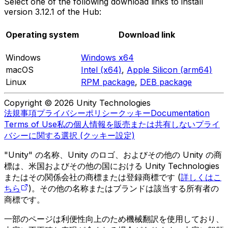
Select one of the following download links to install
version 3.12.1 of the Hub:
Operating system
Download link
Windows
Windows x64
macOS
Intel (x64)
,
Apple Silicon (arm64)
Linux
RPM package
,
DEB package
Copyright © 2026 Unity Technologies
法規事項
プライバシーポリシー
クッキー
Documentation
Terms of Use
私の個人情報を販売または共有しない
プライ
バシーに関する選択 (クッキー設定)
"Unity" の名称、Unity のロゴ、およびその他の Unity の商
標は、米国およびその他の国における Unity Technologies
またはその関係会社の商標または登録商標です (
詳しくはこ
ちら
)。その他の名称またはブランドは該当する所有者の
商標です。
一部のページは利便性向上のため機械翻訳を使用しており、