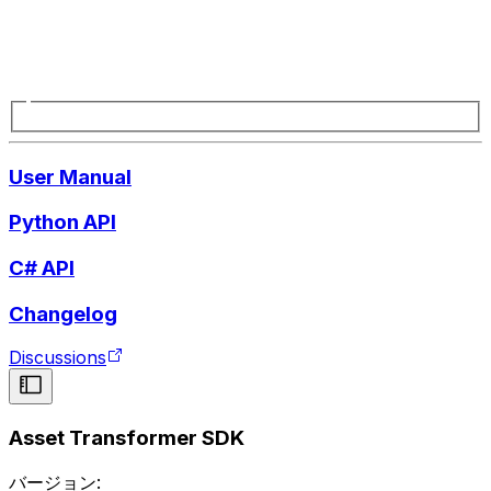
User Manual
Python API
C# API
Changelog
Discussions
Asset Transformer SDK
バージョン: