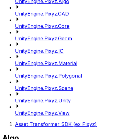
UnityEngine.Pixyz.Algo
UnityEngine.Pixyz.CAD
UnityEngine.Pixyz.Core
UnityEngine.Pixyz.Geom
UnityEngine.Pixyz.IO
UnityEngine.Pixyz.Material
UnityEngine.Pixyz.Polygonal
UnityEngine.Pixyz.Scene
UnityEngine.Pixyz.Unity
UnityEngine.Pixyz.View
Asset Transformer SDK (ex Pixyz)
Algo