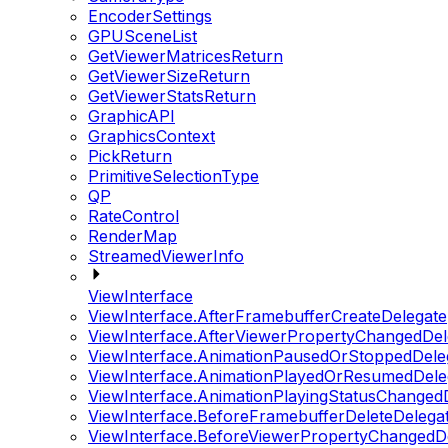
EncoderSettings
GPUSceneList
GetViewerMatricesReturn
GetViewerSizeReturn
GetViewerStatsReturn
GraphicAPI
GraphicsContext
PickReturn
PrimitiveSelectionType
QP
RateControl
RenderMap
StreamedViewerInfo
ViewInterface
ViewInterface.AfterFramebufferCreateDelegate
ViewInterface.AfterViewerPropertyChangedDel
ViewInterface.AnimationPausedOrStoppedDele
ViewInterface.AnimationPlayedOrResumedDele
ViewInterface.AnimationPlayingStatusChanged
ViewInterface.BeforeFramebufferDeleteDelega
ViewInterface.BeforeViewerPropertyChangedD