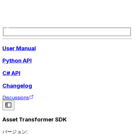
User Manual
Python API
C# API
Changelog
Discussions
Asset Transformer SDK
バージョン: