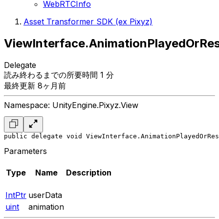
WebRTCInfo
Asset Transformer SDK (ex Pixyz)
ViewInterface.AnimationPlayedOrRe
Delegate
読み終わるまでの所要時間 1 分
最終更新 8ヶ月前
Namespace: UnityEngine.Pixyz.View
public delegate void ViewInterface.AnimationPlayedOrRes
Parameters
Type
Name
Description
IntPtr
userData
uint
animation