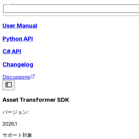
User Manual
Python API
C# API
Changelog
Discussions
Asset Transformer SDK
バージョン:
2026.1
サポート対象