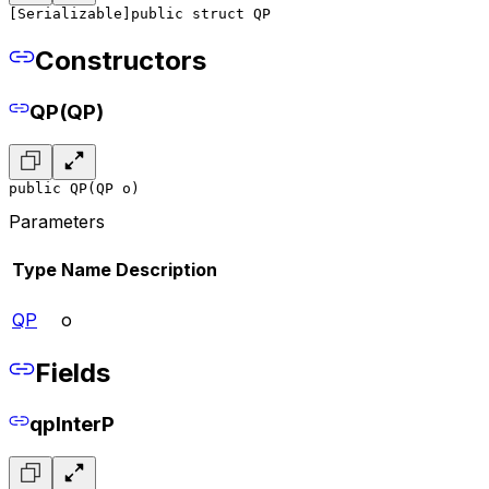
[Serializable]
public struct QP
Constructors
QP(QP)
public QP(QP o)
Parameters
Type
Name
Description
QP
o
Fields
qpInterP