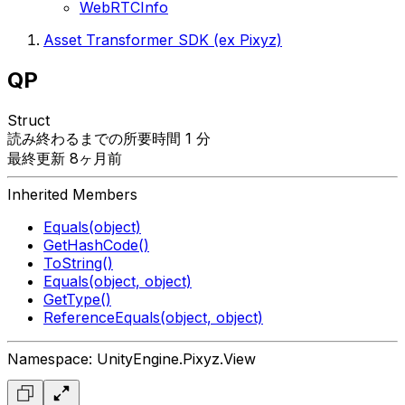
WebRTCInfo
Asset Transformer SDK (ex Pixyz)
QP
Struct
読み終わるまでの所要時間 1 分
最終更新 8ヶ月前
Inherited Members
Equals(object)
GetHashCode()
ToString()
Equals(object, object)
GetType()
ReferenceEquals(object, object)
Namespace: UnityEngine.Pixyz.View