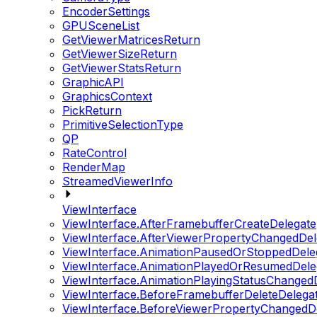
EncoderSettings
GPUSceneList
GetViewerMatricesReturn
GetViewerSizeReturn
GetViewerStatsReturn
GraphicAPI
GraphicsContext
PickReturn
PrimitiveSelectionType
QP
RateControl
RenderMap
StreamedViewerInfo
ViewInterface
ViewInterface.AfterFramebufferCreateDelegate
ViewInterface.AfterViewerPropertyChangedDel
ViewInterface.AnimationPausedOrStoppedDele
ViewInterface.AnimationPlayedOrResumedDele
ViewInterface.AnimationPlayingStatusChanged
ViewInterface.BeforeFramebufferDeleteDelega
ViewInterface.BeforeViewerPropertyChangedD