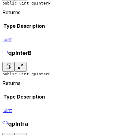
public uint qpInterP
Returns
Type
Description
uint
qpInterB
public uint qpInterB
Returns
Type
Description
uint
qpIntra