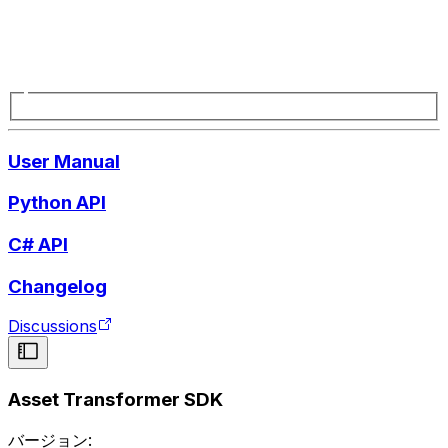
User Manual
Python API
C# API
Changelog
Discussions
Asset Transformer SDK
バージョン: