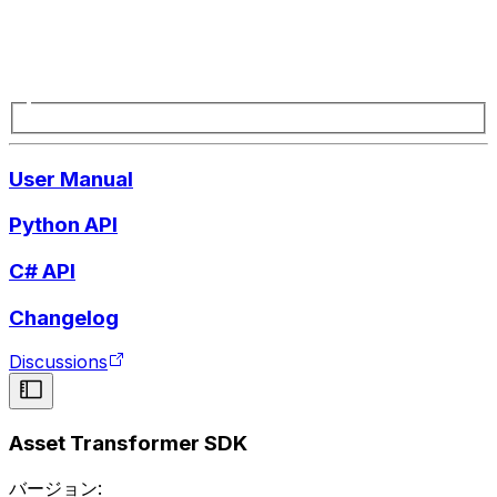
User Manual
Python API
C# API
Changelog
Discussions
Asset Transformer SDK
バージョン: