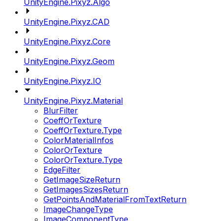
UnityEngine.Pixyz.Algo
UnityEngine.Pixyz.CAD
UnityEngine.Pixyz.Core
UnityEngine.Pixyz.Geom
UnityEngine.Pixyz.IO
UnityEngine.Pixyz.Material
BlurFilter
CoeffOrTexture
CoeffOrTexture.Type
ColorMaterialInfos
ColorOrTexture
ColorOrTexture.Type
EdgeFilter
GetImageSizeReturn
GetImagesSizesReturn
GetPointsAndMaterialFromTextReturn
ImageChangeType
ImageComponentType