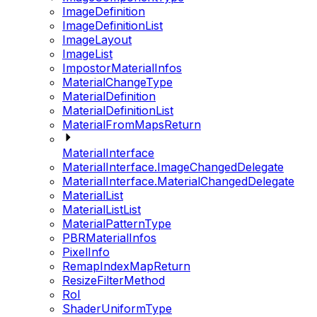
ImageDefinition
ImageDefinitionList
ImageLayout
ImageList
ImpostorMaterialInfos
MaterialChangeType
MaterialDefinition
MaterialDefinitionList
MaterialFromMapsReturn
MaterialInterface
MaterialInterface.ImageChangedDelegate
MaterialInterface.MaterialChangedDelegate
MaterialList
MaterialListList
MaterialPatternType
PBRMaterialInfos
PixelInfo
RemapIndexMapReturn
ResizeFilterMethod
RoI
ShaderUniformType