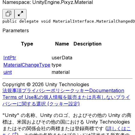
Namespace: UnityEngine.Pixyz.Material
public delegate void MaterialInterface.MaterialChangedD
Parameters
Type
Name
Description
IntPtr
userData
MaterialChangeType
type
uint
material
Copyright © 2026 Unity Technologies
法規事項
プライバシーポリシー
クッキー
Documentation
Terms of Use
私の個人情報を販売または共有しない
プライ
バシーに関する選択 (クッキー設定)
"Unity" の名称、Unity のロゴ、およびその他の Unity の商
標は、米国およびその他の国における Unity Technologies
またはその関係会社の商標または登録商標です (
詳しくはこ
ちら
)。その他の名称またはブランドは該当する所有者の