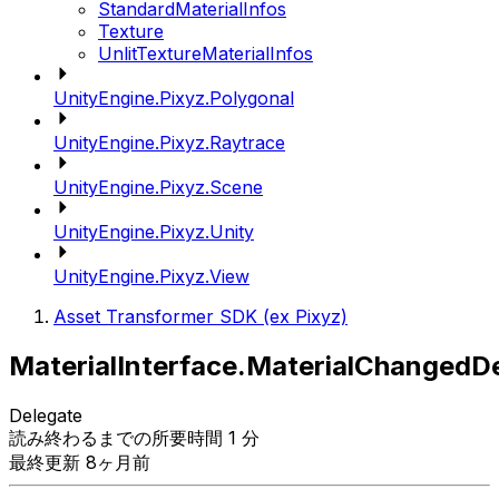
StandardMaterialInfos
Texture
UnlitTextureMaterialInfos
UnityEngine.Pixyz.Polygonal
UnityEngine.Pixyz.Raytrace
UnityEngine.Pixyz.Scene
UnityEngine.Pixyz.Unity
UnityEngine.Pixyz.View
Asset Transformer SDK (ex Pixyz)
MaterialInterface.MaterialChangedD
Delegate
読み終わるまでの所要時間 1 分
最終更新 8ヶ月前