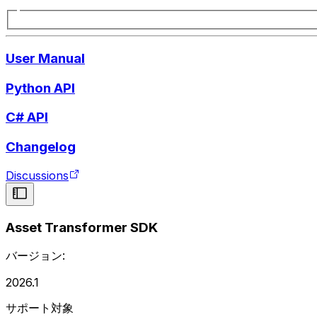
User Manual
Python API
C# API
Changelog
Discussions
Asset Transformer SDK
バージョン:
2026.1
サポート対象