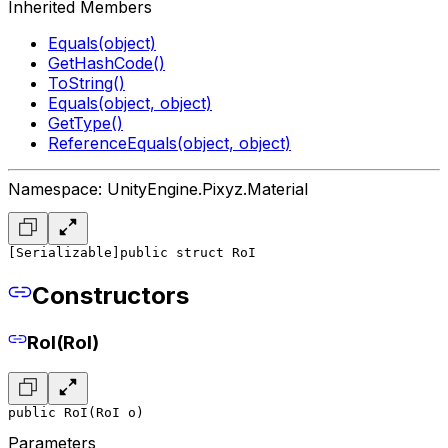
Inherited Members
Equals(object)
GetHashCode()
ToString()
Equals(object, object)
GetType()
ReferenceEquals(object, object)
Namespace: UnityEngine.Pixyz.Material
[Serializable]
public struct RoI
Constructors
RoI(RoI)
public RoI(RoI o)
Parameters