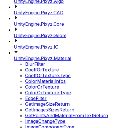
UnityEngine.Pixyz.Algo
UnityEngine.Pixyz.CAD
UnityEngine.Pixyz.Core
UnityEngine.Pixyz.Geom
UnityEngine.Pixyz.IO
UnityEngine.Pixyz.Material
BlurFilter
CoeffOrTexture
CoeffOrTexture.Type
ColorMaterialInfos
ColorOrTexture
ColorOrTexture.Type
EdgeFilter
GetImageSizeReturn
GetImagesSizesReturn
GetPointsAndMaterialFromTextReturn
ImageChangeType
ImageComponentType