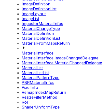
ImageDefinition
ImageDefinitionList
ImageLayout
ImageList
ImpostorMaterialInfos
MaterialChangeType
MaterialDefinition
MaterialDefinitionList
MaterialFromMapsReturn
MaterialInterface
MaterialInterface.ImageChangedDelegate
MaterialInterface.MaterialChangedDelegate
MaterialList
MaterialListList
MaterialPatternType
PBRMaterialInfos
PixelInfo
RemapIndexMapReturn
ResizeFilterMethod
RoI
ShaderUniformType