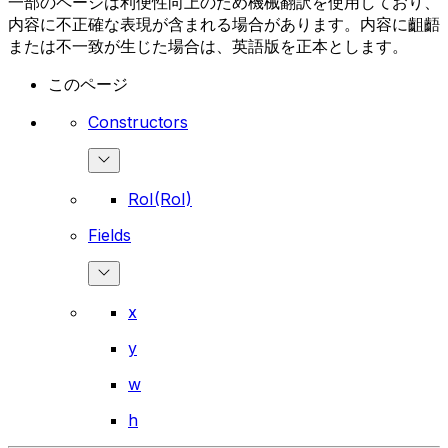
一部のページは利便性向上のため機械翻訳を使用しており、
内容に不正確な表現が含まれる場合があります。内容に齟齬
または不一致が生じた場合は、英語版を正本とします。
このページ
Constructors
RoI(RoI)
Fields
x
y
w
h