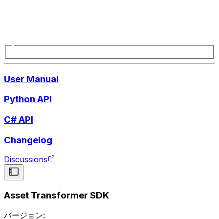
User Manual
Python API
C# API
Changelog
Discussions
Asset Transformer SDK
バージョン: