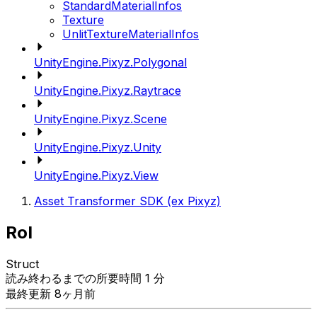
StandardMaterialInfos
Texture
UnlitTextureMaterialInfos
UnityEngine.Pixyz.Polygonal
UnityEngine.Pixyz.Raytrace
UnityEngine.Pixyz.Scene
UnityEngine.Pixyz.Unity
UnityEngine.Pixyz.View
Asset Transformer SDK (ex Pixyz)
RoI
Struct
読み終わるまでの所要時間 1 分
最終更新 8ヶ月前