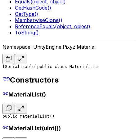
Equals(object, object)
GetHashCode()
GetType()
MemberwiseClone()
ReferenceEquals(object, object)
ToString()
Namespace: UnityEngine.Pixyz.Material
[Serializable]
public class MaterialList
Constructors
MaterialList()
public MaterialList()
MaterialList(uint[])