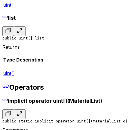
uint
list
public uint[] list
Returns
Type
Description
uint[]
Operators
implicit operator uint[](MaterialList)
public static implicit operator uint[](MaterialList o)