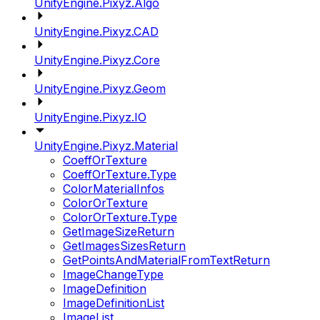
UnityEngine.Pixyz.Algo
UnityEngine.Pixyz.CAD
UnityEngine.Pixyz.Core
UnityEngine.Pixyz.Geom
UnityEngine.Pixyz.IO
UnityEngine.Pixyz.Material
CoeffOrTexture
CoeffOrTexture.Type
ColorMaterialInfos
ColorOrTexture
ColorOrTexture.Type
GetImageSizeReturn
GetImagesSizesReturn
GetPointsAndMaterialFromTextReturn
ImageChangeType
ImageDefinition
ImageDefinitionList
ImageList