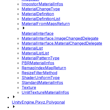
ImpostorMaterialInfos
MaterialChangeType
MaterialDefinition
MaterialDefinitionList
MaterialFromMapsReturn
MaterialInterface
MaterialInterface.ImageChangedDelegate
MaterialInterface.MaterialChangedDelegate
MaterialList
MaterialListList
MaterialPatternType
PBRMaterialInfos
RemapIndexMapReturn
ResizeFilterMethod
ShaderUniformType
StandardMaterialInfos
Texture
UnlitTextureMaterialInfos
UnityEngine.Pixyz.Polygonal