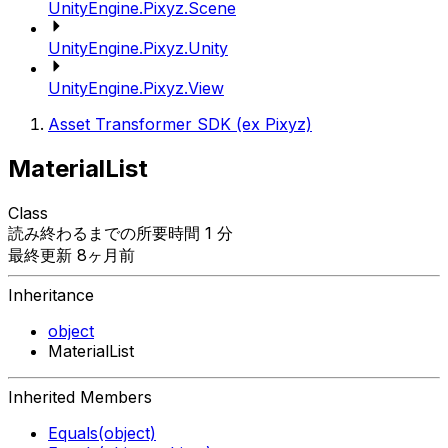
UnityEngine.Pixyz.Scene
UnityEngine.Pixyz.Unity
UnityEngine.Pixyz.View
Asset Transformer SDK (ex Pixyz)
MaterialList
Class
読み終わるまでの所要時間 1 分
最終更新 8ヶ月前
Inheritance
object
MaterialList
Inherited Members
Equals(object)