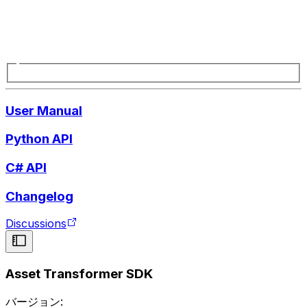
User Manual
Python API
C# API
Changelog
Discussions
Asset Transformer SDK
バージョン: