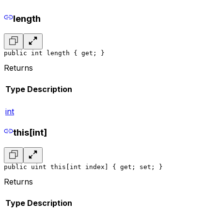
length
public int length { get; }
Returns
Type
Description
int
this[int]
public uint this[int index] { get; set; }
Returns
Type
Description