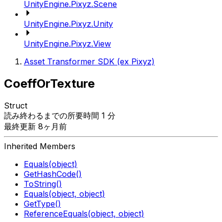
UnityEngine.Pixyz.Scene
UnityEngine.Pixyz.Unity
UnityEngine.Pixyz.View
Asset Transformer SDK (ex Pixyz)
CoeffOrTexture
Struct
読み終わるまでの所要時間 1 分
最終更新 8ヶ月前
Inherited Members
Equals(object)
GetHashCode()
ToString()
Equals(object, object)
GetType()
ReferenceEquals(object, object)