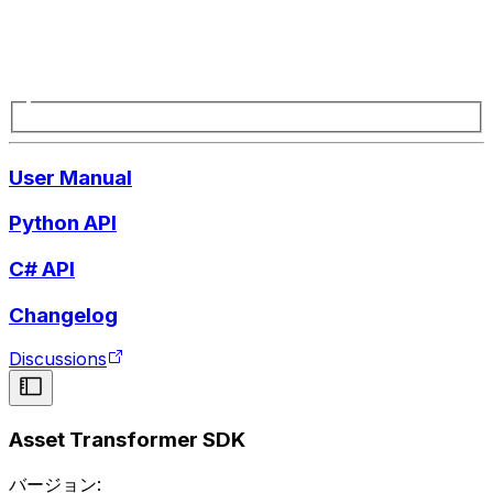
User Manual
Python API
C# API
Changelog
Discussions
Asset Transformer SDK
バージョン: