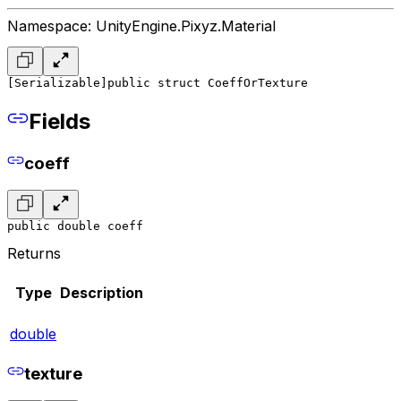
Namespace: UnityEngine.Pixyz.Material
[Serializable]
public struct CoeffOrTexture
Fields
coeff
public double coeff
Returns
Type
Description
double
texture