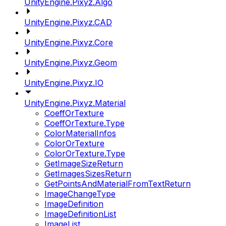
UnityEngine.Pixyz.Algo
UnityEngine.Pixyz.CAD
UnityEngine.Pixyz.Core
UnityEngine.Pixyz.Geom
UnityEngine.Pixyz.IO
UnityEngine.Pixyz.Material
CoeffOrTexture
CoeffOrTexture.Type
ColorMaterialInfos
ColorOrTexture
ColorOrTexture.Type
GetImageSizeReturn
GetImagesSizesReturn
GetPointsAndMaterialFromTextReturn
ImageChangeType
ImageDefinition
ImageDefinitionList
ImageList