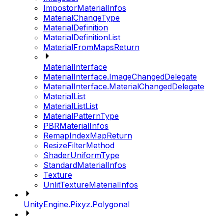
ImpostorMaterialInfos
MaterialChangeType
MaterialDefinition
MaterialDefinitionList
MaterialFromMapsReturn
MaterialInterface
MaterialInterface.ImageChangedDelegate
MaterialInterface.MaterialChangedDelegate
MaterialList
MaterialListList
MaterialPatternType
PBRMaterialInfos
RemapIndexMapReturn
ResizeFilterMethod
ShaderUniformType
StandardMaterialInfos
Texture
UnlitTextureMaterialInfos
UnityEngine.Pixyz.Polygonal