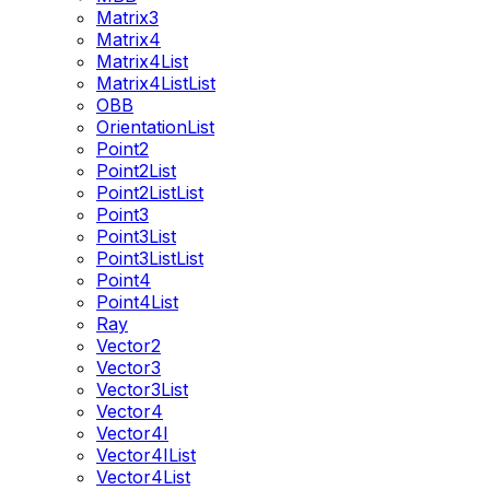
Matrix3
Matrix4
Matrix4List
Matrix4ListList
OBB
OrientationList
Point2
Point2List
Point2ListList
Point3
Point3List
Point3ListList
Point4
Point4List
Ray
Vector2
Vector3
Vector3List
Vector4
Vector4I
Vector4IList
Vector4List