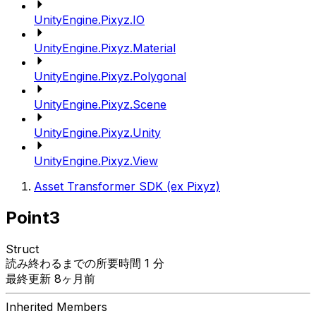
UnityEngine.Pixyz.IO
UnityEngine.Pixyz.Material
UnityEngine.Pixyz.Polygonal
UnityEngine.Pixyz.Scene
UnityEngine.Pixyz.Unity
UnityEngine.Pixyz.View
Asset Transformer SDK (ex Pixyz)
Point3
Struct
読み終わるまでの所要時間 1 分
最終更新 8ヶ月前
Inherited Members