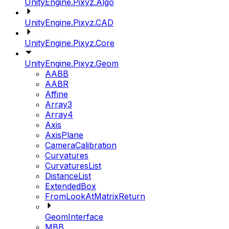
UnityEngine.Pixyz.Algo
UnityEngine.Pixyz.CAD
UnityEngine.Pixyz.Core
UnityEngine.Pixyz.Geom
AABB
AABR
Affine
Array3
Array4
Axis
AxisPlane
CameraCalibration
Curvatures
CurvaturesList
DistanceList
ExtendedBox
FromLookAtMatrixReturn
GeomInterface
MBB