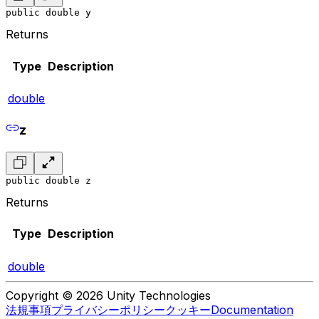
public double y
Returns
Type
Description
double
z
public double z
Returns
Type
Description
double
Copyright © 2026 Unity Technologies
法規事項
プライバシーポリシー
クッキー
Documentation