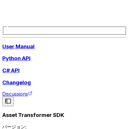
User Manual
Python API
C# API
Changelog
Discussions
Asset Transformer SDK
バージョン: