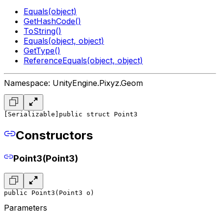
Equals(object)
GetHashCode()
ToString()
Equals(object, object)
GetType()
ReferenceEquals(object, object)
Namespace: UnityEngine.Pixyz.Geom
[Serializable]
public struct Point3
Constructors
Point3(Point3)
public Point3(Point3 o)
Parameters