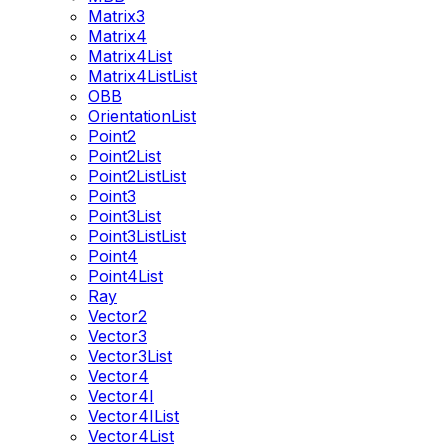
Matrix3
Matrix4
Matrix4List
Matrix4ListList
OBB
OrientationList
Point2
Point2List
Point2ListList
Point3
Point3List
Point3ListList
Point4
Point4List
Ray
Vector2
Vector3
Vector3List
Vector4
Vector4I
Vector4IList
Vector4List