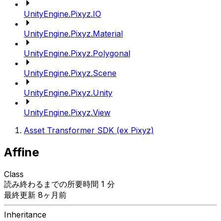
UnityEngine.Pixyz.IO
UnityEngine.Pixyz.Material
UnityEngine.Pixyz.Polygonal
UnityEngine.Pixyz.Scene
UnityEngine.Pixyz.Unity
UnityEngine.Pixyz.View
Asset Transformer SDK (ex Pixyz)
Affine
Class
読み終わるまでの所要時間 1 分
最終更新 8ヶ月前
Inheritance