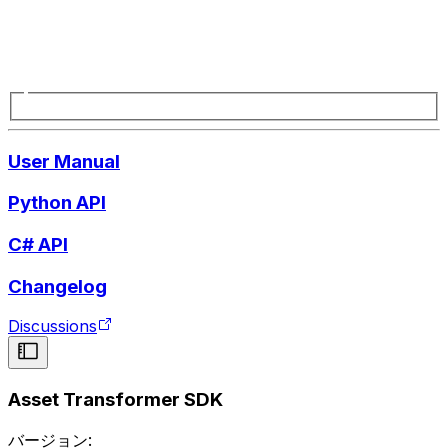
User Manual
Python API
C# API
Changelog
Discussions
Asset Transformer SDK
バージョン: