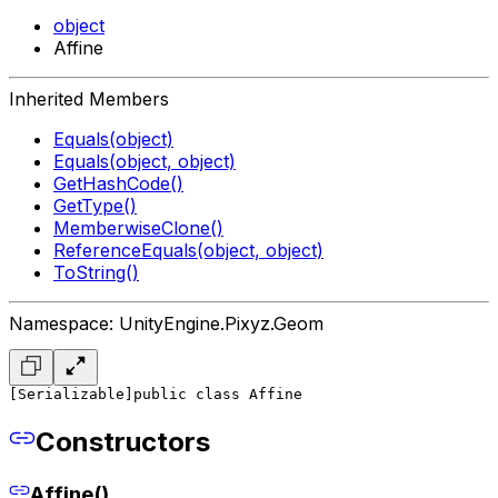
object
Affine
Inherited Members
Equals(object)
Equals(object, object)
GetHashCode()
GetType()
MemberwiseClone()
ReferenceEquals(object, object)
ToString()
Namespace: UnityEngine.Pixyz.Geom
[Serializable]
public class Affine
Constructors
Affine()