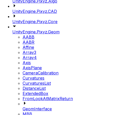
UnityEngine.Pixyz.Algo
UnityEngine.Pixyz.CAD
UnityEngine.Pixyz.Core
UnityEngine.Pixyz.Geom
AABB
AABR
Affine
Array3
Array4
Axis
AxisPlane
CameraCalibration
Curvatures
CurvaturesList
DistanceList
ExtendedBox
FromLookAtMatrixReturn
GeomInterface
MBB